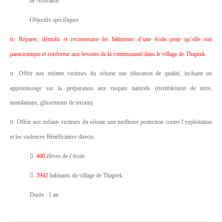
de Nuwakot
Objectifs spécifiques
Réparer, démolir et reconstruire les bâtiments d
’
une école pour qu
’
elle soit
o
parasismique et conforme aux besoins de la communauté dans le village de Thaprek
Offrir aux enfants victimes du séisme une éducation de qualité, incluant un
o
apprentissage sur la préparation aux risques naturels (tremblement de terre,
inondations, glissements de terrain)
Offrir aux enfants victimes du séisme
une meilleure protection contre l’exploitation
o
et les violences
Bénéficiaires directs

400
élèves de l’école

3942
habitants du village de Thaprek
Durée : 1 an